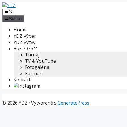
Preskočiť
na
Menu
obsah
Menu
Home
YDZ Výber
YDZ Výzvy
Rok 2025
Turnaj
TV & YouTube
Fotogaléria
Partneri
Kontakt
© 2026 YDZ
• Vytvorené s
GeneratePress